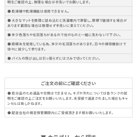
明をご確認の上、無理な場合は手洗いでお願いします。
● 乾燥機や乾燥機能は使用できません。
● 大きなマットを無理に詰め込むと洗濯槽内で滞留し、摩擦で破損する場合が
あります窮屈な場合は無理せず手洗いに変えてください。
● 多少色落ちや毛羽落ちがあるので他のものと一緒に洗わないで下さい。
● 紡績糸を使用している為、多少の毛羽落ちがあります。日々の掃除機掛けで
徐々に減少して参ります。
● パイルの飛び出しは引っ張らずにはさみで切ってください。
ご注文の前にご確認ください
● 処分品のため返品や交換はできません。キズや汚れについては各ランクの説
明をご確認の上ご注文をお願いいたします。未受領で返送されました場合もキャ
ンセルは致しかねます。
● 配送会社の規定保管期限内にご受領頂きます様お願いいたします。