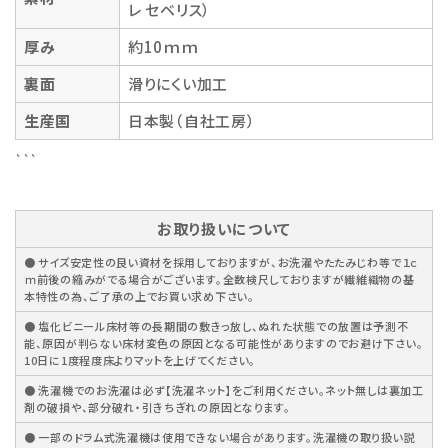
レ セベリス）
厚み
約10ｍｍ
裏面
滑りにくい加工
生産国
日本製（自社工房）
```
お取り扱いについて
● サイズ安定性の良い資材を採用しておりますが、お洗濯やたたみじわ等で１ｃ
ｍ前後の縮みがでる場合がございます。全数検尺しておりますが繊維織物の基
本特性の為、ご了承の上でお買い求め下さい。
● 塩化ビニール床材等の長期間の敷きっ放し、ぬれた状態での放置は予測不
能、原因が判らない床材変色の原因となる可能性がありますのでお避け下さい。
10日に1度程度床よりマットを上げてください。
● 洗濯機でのお洗濯は必ず【洗濯ネット】をご利用ください。ネット無しは裏加工
剤の破損や、部分破れ・引きちぎれの原因となります。
● 一部のドラム式洗濯機は使用できない場合があります。洗濯機の取り扱い説