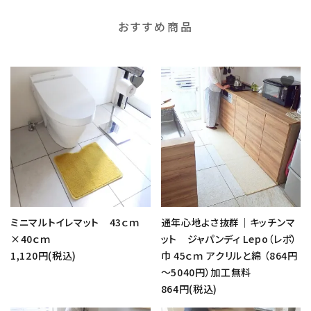
おすすめ商品
favorite
favorite
ミニマルトイレマット 43ｃｍ
通年心地よさ抜群｜キッチンマ
×40ｃｍ
ット ジャパンディ Lepo（レポ）
1,120円(税込)
巾 45ｃｍ アクリルと綿 （864円
～5040円）加工無料
864円(税込)