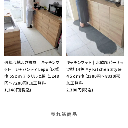
favorite
favorite
通年心地よさ抜群｜キッチンマ
キッチンマット｜北欧風ピーナッ
ット ジャパンディ Lepo（レポ）
ツ型 14色 My Kitchen Style
巾 65ｃｍ アクリルと綿 （1248
４５ｃｍ巾（2380円～8330円）
円～7280円）加工無料
加工無料
1,248円(税込)
2,380円(税込)
売れ筋商品