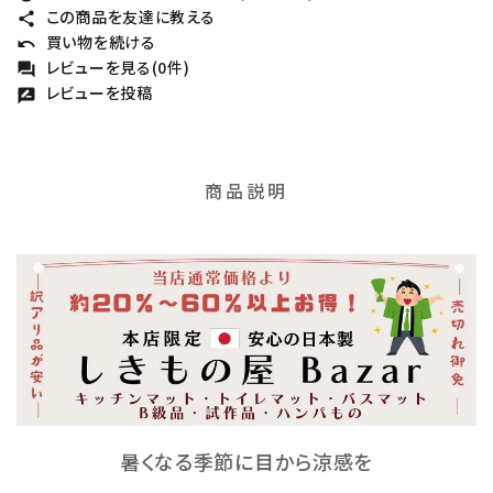
この商品を友達に教える
share
買い物を続ける
undo
レビューを見る(0件)
forum
レビューを投稿
rate_review
商品説明
暑くなる季節に目から涼感を