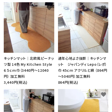
favorite
favorite
キッチンマット｜北欧風ピーナッ
通年心地よさ抜群｜キッチンマ
ツ型 14色 My Kitchen Style
ット ジャパンディ Lepo（レポ）
６５ｃｍ巾（3440円～12040
巾 45ｃｍ アクリルと綿 （864円
円） 加工無料
～5040円）加工無料
3,440円(税込)
864円(税込)
favorite
favorite