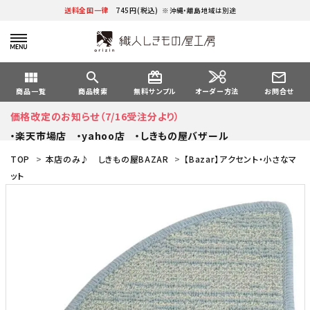
送料全国一律
745円(税込)
※沖縄・離島地域は別途
view_module
search
card_giftcard
mail_outline
オーダー方法
商品一覧
商品検索
無料サンプル
お問合せ
価格改定のお知らせ（7/16受注分より）
・楽天市場店
・yahoo店
・しきもの屋バザール
TOP
>
本店のみ♪ しきもの屋BAZAR
>
【Bazar】アクセント・小さなマ
ット