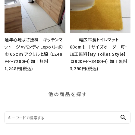
通年心地よさ抜群｜キッチンマ
幅広耳長トイレマット
ット ジャパンディ Lepo（レポ）
80cm巾 ｜サイズオーダー可・
巾 65ｃｍ アクリルと綿 （1248
加工無料【My Toilet Style】
円～7280円）加工無料
（3920円～8400円） 加工無料
1,248円(税込)
3,290円(税込)
他の商品を探す
search