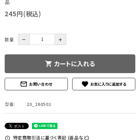
品
245円(税込)
数量
－
＋
カートに入れる
shopping_cart
mail_outline
favorite
お問い合わせ
型番:
20_260501
特定商取引法に基づく表記 (返品など)
error_outline