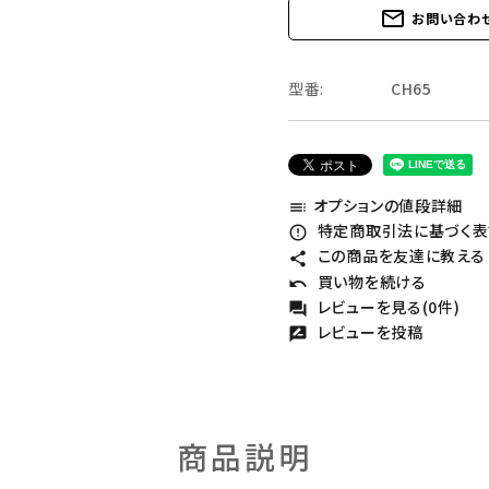
mail_outline
お問い合わ
型番:
CH65
オプションの値段詳細
toc
特定商取引法に基づく表記
error_outline
この商品を友達に教える
share
買い物を続ける
undo
レビューを見る(0件)
forum
レビューを投稿
rate_review
商品説明