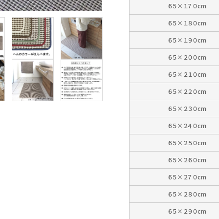
６５×１７０cm
６５×１８０cm
６５×１９０cm
６５×２００cm
６５×２１０cm
６５×２２０cm
６５×２３０cm
６５×２４０cm
６５×２５０cm
６５×２６０cm
６５×２７０cm
６５×２８０cm
６５×２９０cm