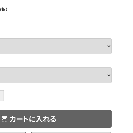
選択）
＋
カートに入れる
shopping_cart