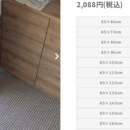
2,088円(税込)
６５×６０cm
６５×７０cm
６５×８０cm
６５×９０cm
６５×１００cm
６５×１１０cm
６５×１２０cm
６５×１３０cm
６５×１４０cm
６５×１５０cm
６５×１６０cm