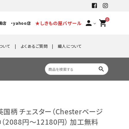
0
person
shopping_cart
★しきもの屋バザール
場店
・yahoo店
ついて
よくあるご質問
織人について
search
国柄 チェスター（Chesterベージ
（2088円～12180円） 加工無料