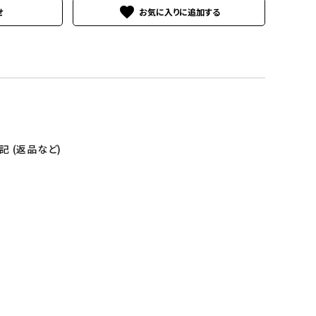
favorite
せ
 (返品など)