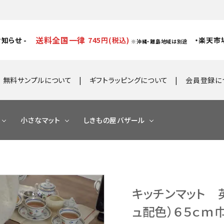
送料全国一律
知らせ -
745円(税込)
・楽天市
※沖縄・離島地域は別途
無料サンプルについて
ギフトラッピングについて
会員登録に
小さなマット
しきもの屋バザール
キッチンマット 英
ュ配色）６５ｃｍ巾