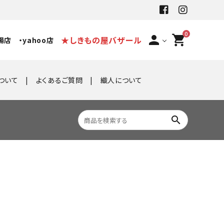
0
person
shopping_cart
★しきもの屋バザール
場店
・yahoo店
ついて
よくあるご質問
織人について
search