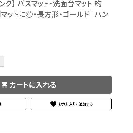
ンク】 バスマット・洗面台マット 約
玄関マットに◎・長方形・ゴールド | ハン
＋
カートに入れる
shopping_cart
favorite
せ