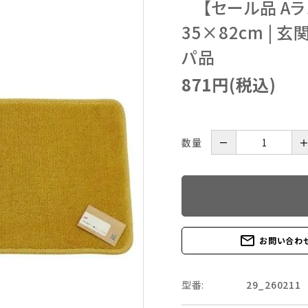
【セール品 Aラ
35×82cm | 
パ品
871円(税込)
数量
－
mail_outline
お問い合わ
型番:
29_260211