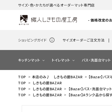
サイズ・色・かたちが選べるオーダーマット専門店
- 価格改定のお
info_outline
ショッピングガイド
サイズオーダーご注文方法
キッチンマット
トイレマット
バス・洗面台マット
TOP
>
本店のみ♪ しきもの屋BAZAR
>
【Bazar】バ
TOP
>
しきもの屋BAZAR
NEW
TOP
>
しきもの屋BAZAR
>
【Bazar】バス・洗面台マッ
TOP
>
しきもの屋BAZAR
>
【Bazar】Aランク品から探
NEW
NEW
NEW