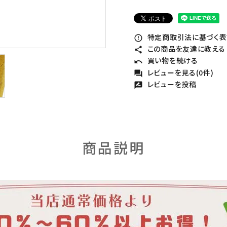
特定商取引法に基づく表記
error_outline
この商品を友達に教える
share
買い物を続ける
undo
レビューを見る(0件)
forum
レビューを投稿
rate_review
商品説明