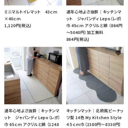
ミニマルトイレマット 43ｃｍ
通年心地よさ抜群｜キッチンマ
×40ｃｍ
ット ジャパンディ Lepo（レポ）
1,120円(税込)
巾 45ｃｍ アクリルと綿 （864円
～5040円）加工無料
864円(税込)
favorite
favorite
通年心地よさ抜群｜キッチンマ
キッチンマット｜北欧風ピーナッ
ット ジャパンディ Lepo（レポ）
ツ型 14色 My Kitchen Style
巾 65ｃｍ アクリルと綿 （1248
４５ｃｍ巾（2380円～8330円）