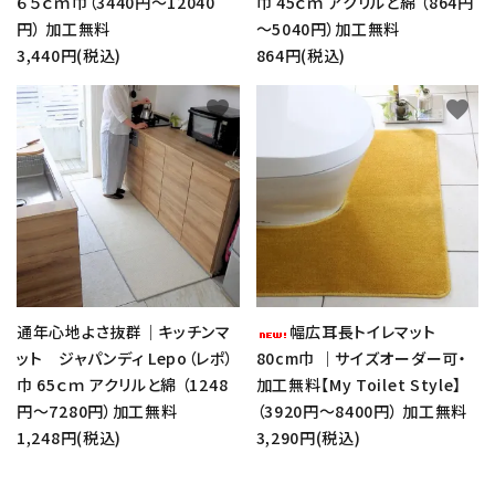
６５ｃｍ巾（3440円～12040
巾 45ｃｍ アクリルと綿 （864円
円） 加工無料
～5040円）加工無料
3,440円(税込)
864円(税込)
favorite
favorite
通年心地よさ抜群｜キッチンマ
幅広耳長トイレマット
ット ジャパンディ Lepo（レポ）
80cm巾 ｜サイズオーダー可・
巾 65ｃｍ アクリルと綿 （1248
加工無料【My Toilet Style】
円～7280円）加工無料
（3920円～8400円） 加工無料
1,248円(税込)
3,290円(税込)