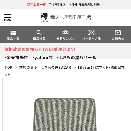
送料全国一律
745円(税込)
※沖縄・離島地域は別途
view_module
search
card_giftcard
mail_outline
オーダー方法
商品一覧
商品検索
無料サンプル
お問合せ
価格改定のお知らせ（7/16受注分より）
・楽天市場店
・yahoo店
・しきもの屋バザール
TOP
>
本店のみ♪ しきもの屋BAZAR
>
【Bazar】バスマット・洗面台マ
ット