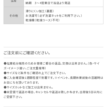
生産
納期 3～4営業日で当店より発送
滑りにくい加工（裏面）
その他
お洗濯可（必ず洗濯ネットをご利用下さい。）
乾燥機（乾燥コース）不可）
ご注文前にご確認ください。
●在庫処分販売のためお客様ご都合の返品、交換は出来ません。（色・サイ
ズ・イメージ違い、ご注文重複等）
●サイズなど条件をご確認の上でご注文下さい。
●ご入金確認後1週間程度で到着です。※イベント、長期休業前後の混雑時は
お日にちを頂いております。
●サイズカットなど加工は出来ません。
●未受領で返送の場合、キャンセルや返送は致しかねます。出荷後5日以内に
ご受領下さい。