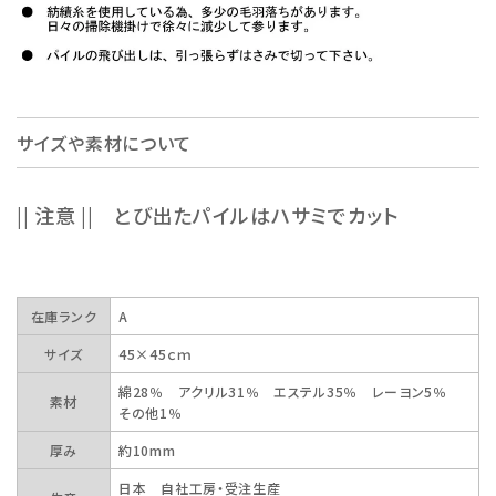
サイズや素材について
|| 注意 || とび出たパイルはハサミでカット
在庫ランク
A
サイズ
45×45ｃｍ
綿28％ アクリル31％ エステル35％ レーヨン5％
素材
その他1％
厚み
約10mm
日本 自社工房・受注生産