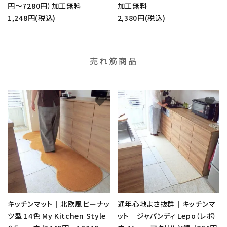
円～7280円）加工無料
加工無料
1,248円(税込)
2,380円(税込)
売れ筋商品
favorite
favorite
キッチンマット｜北欧風ピーナッ
通年心地よさ抜群｜キッチンマ
ツ型 14色 My Kitchen Style
ット ジャパンディ Lepo（レポ）