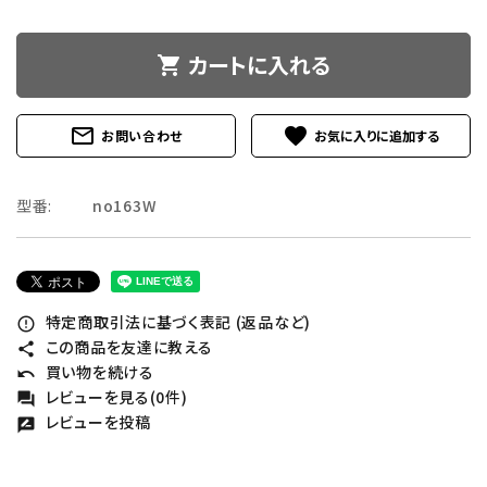
カートに入れる
shopping_cart
mail_outline
favorite
お問い合わせ
型番:
no163W
特定商取引法に基づく表記 (返品など)
error_outline
この商品を友達に教える
share
買い物を続ける
undo
レビューを見る(0件)
forum
レビューを投稿
rate_review