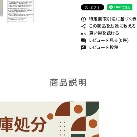
特定商取引法に基づく表記
error_outline
この商品を友達に教える
share
買い物を続ける
undo
レビューを見る(0件)
forum
レビューを投稿
rate_review
商品説明