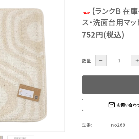
【ランクB 在
ス・洗面台用マット
752円(税込)
数量
－
mail_outline
お問い合わ
型番:
no269