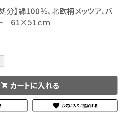
庫処分】綿100％、北欧柄メッツア、バ
 61×51ｃｍ
＋
カートに入れる
shopping_cart
favorite
せ