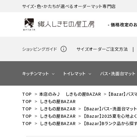
サイズ・色・かたちが選べるオーダーマット専門店
- 価格改定のお
info_outline
ショッピングガイド
サイズオーダーご注文方法
キッチンマット
トイレマット
バス・洗面台マット
TOP
>
本店のみ♪ しきもの屋BAZAR
>
【Bazar】バ
TOP
>
しきもの屋BAZAR
NEW
TOP
>
しきもの屋BAZAR
>
【Bazar】バス・洗面台マッ
TOP
>
しきもの屋BAZAR
>
【Bazar】2025夏を心
NEW
NEW
TOP
>
しきもの屋BAZAR
>
【Bazar】Bランク品から探
NEW