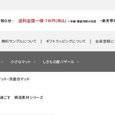
送料全国一律
知らせ -
745円(税込)
・楽天市
※沖縄・離島地域は別途
無料サンプルについて
ギフトラッピングについて
会員登録に
小さなマット
しきもの屋バザール
スマット・洗面台マット
ト
地よく過ごす 綿混素材シリーズ
す