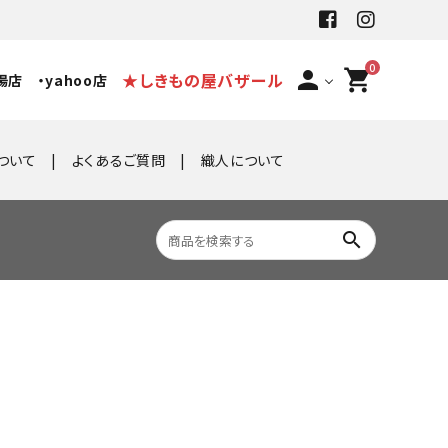
0
person
shopping_cart
★しきもの屋バザール
場店
・yahoo店
ついて
よくあるご質問
織人について
search