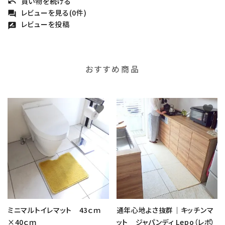
買い物を続ける
undo
レビューを見る(0件)
forum
レビューを投稿
rate_review
おすすめ商品
favorite
favorite
ミニマルトイレマット 43ｃｍ
通年心地よさ抜群｜キッチンマ
×40ｃｍ
ット ジャパンディ Lepo（レポ）