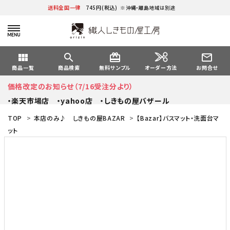
送料全国一律
745円(税込)
※沖縄・離島地域は別途
view_module
search
card_giftcard
mail_outline
オーダー方法
商品一覧
商品検索
無料サンプル
お問合せ
価格改定のお知らせ（7/16受注分より）
・楽天市場店
・yahoo店
・しきもの屋バザール
TOP
>
本店のみ♪ しきもの屋BAZAR
>
【Bazar】バスマット・洗面台マ
ット