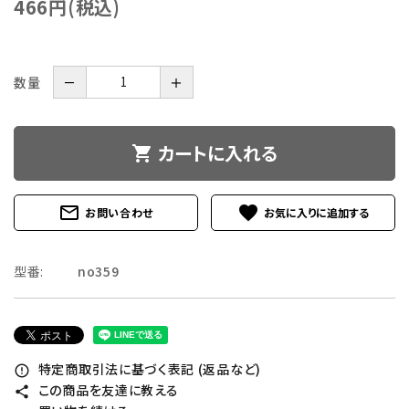
466円(税込)
数量
－
＋
カートに入れる
shopping_cart
mail_outline
favorite
お問い合わせ
型番:
no359
特定商取引法に基づく表記 (返品など)
error_outline
この商品を友達に教える
share