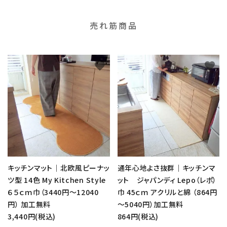
売れ筋商品
favorite
favorite
キッチンマット｜北欧風ピーナッ
通年心地よさ抜群｜キッチンマ
ツ型 14色 My Kitchen Style
ット ジャパンディ Lepo（レポ）
６５ｃｍ巾（3440円～12040
巾 45ｃｍ アクリルと綿 （864円
円） 加工無料
～5040円）加工無料
3,440円(税込)
864円(税込)