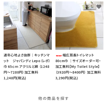
favorite
favorite
通年心地よさ抜群｜キッチンマ
幅広耳長トイレマット
ット ジャパンディ Lepo（レポ）
80cm巾 ｜サイズオーダー可・
巾 65ｃｍ アクリルと綿 （1248
加工無料【My Toilet Style】
円～7280円）加工無料
（3920円～8400円） 加工無料
1,248円(税込)
3,290円(税込)
他の商品を探す