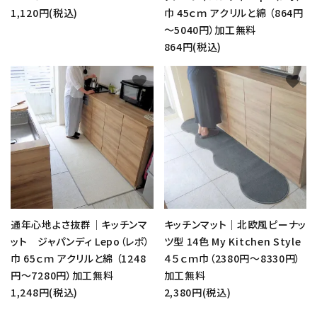
1,120円(税込)
巾 45ｃｍ アクリルと綿 （864円
～5040円）加工無料
864円(税込)
favorite
favorite
通年心地よさ抜群｜キッチンマ
キッチンマット｜北欧風ピーナッ
ット ジャパンディ Lepo（レポ）
ツ型 14色 My Kitchen Style
巾 65ｃｍ アクリルと綿 （1248
４５ｃｍ巾（2380円～8330円）
円～7280円）加工無料
加工無料
1,248円(税込)
2,380円(税込)