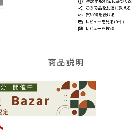
特定商取引法に基づく表記
error_outline
この商品を友達に教える
share
買い物を続ける
undo
レビューを見る(0件)
forum
レビューを投稿
rate_review
商品説明