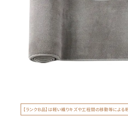
【ランクＢ品】は軽い織りキズや工程間の移動等による