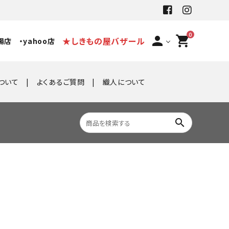
0
person
shopping_cart
★しきもの屋バザール
場店
・yahoo店
ついて
よくあるご質問
織人について
search