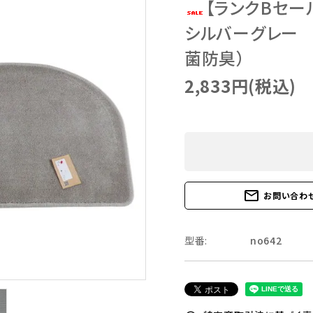
【ランクBセー
シルバーグレー My
菌防臭）
2,833円(税込)
mail_outline
お問い合わ
型番:
no642