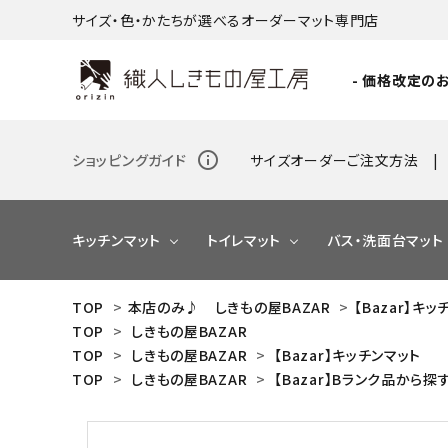
サイズ・色・かたちが選べるオーダーマット専門店
- 価格改定のお
info_outline
ショッピングガイド
サイズオーダーご注文方法
キッチンマット
トイレマット
バス・洗面台マット
TOP
>
本店のみ♪ しきもの屋BAZAR
>
【Bazar】キ
TOP
>
しきもの屋BAZAR
NEW
TOP
>
しきもの屋BAZAR
>
【Bazar】キッチンマット
TOP
>
しきもの屋BAZAR
>
【Bazar】Bランク品から探
NEW
NEW
NEW