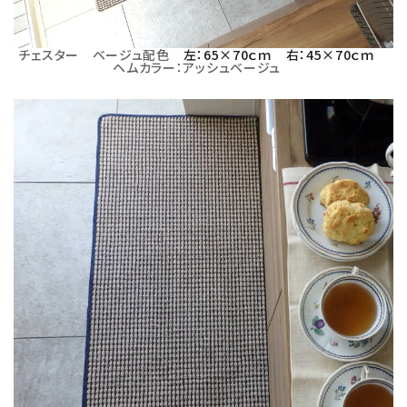
チェスター ベージュ配色
左：65×70ｃｍ
右：45×70ｃｍ
ヘムカラー：アッシュベージュ