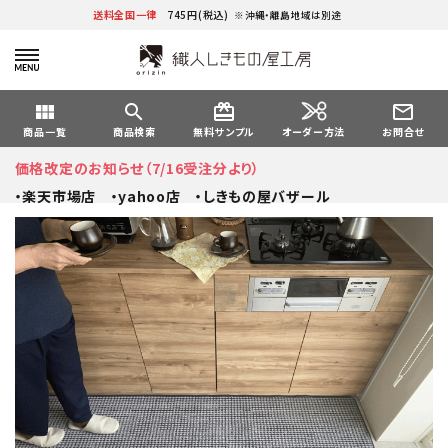
送料全国一律
745円(税込)
※沖縄・離島地域は別途
view_module
search
card_giftcard
mail_outline
オーダー方法
商品一覧
商品検索
無料サンプル
お問合せ
価格改定のお知らせ（7/16受注分より）
・楽天市場店
・yahoo店
・しきもの屋バザール